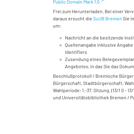
Public Domain Mark 1.0
Frei zum Herunterladen. Bei einer Ver
daraus ersucht die
SuUB Bremen
Sie i
um:
Nachricht an die besitzende Insti
Quellenangabe inklusive Angabe 
Identifiers
Zusendung eines Belegexemplares
Angebotes, in das Sie das Doku
Beschlußprotokoll / Bremische Bürger
Bürgerschaft, Stadtbürgerschaft, Wahlper
Wahlperiode: 1.-37. Sitzung. (13/1 S - 13/
und Universitätsbibliothek Bremen / P