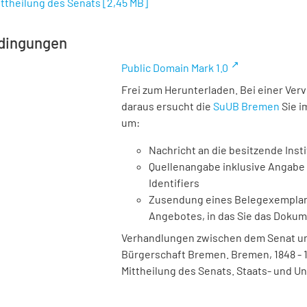
Mittheilung des Senats
[
2,45 MB
]
dingungen
Public Domain Mark 1.0
Frei zum Herunterladen. Bei einer Ver
daraus ersucht die
SuUB Bremen
Sie i
um:
Nachricht an die besitzende Insti
Quellenangabe inklusive Angabe 
Identifiers
Zusendung eines Belegexemplares
Angebotes, in das Sie das Doku
Verhandlungen zwischen dem Senat und
Bürgerschaft Bremen. Bremen, 1848 - 1933
Mittheilung des Senats. Staats- und Un