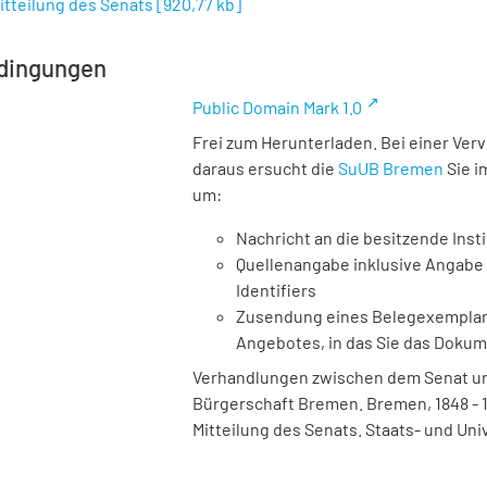
Mitteilung des Senats
[
920,77 kb
]
dingungen
Public Domain Mark 1.0
Frei zum Herunterladen. Bei einer Ver
daraus ersucht die
SuUB Bremen
Sie i
um:
Nachricht an die besitzende Insti
Quellenangabe inklusive Angabe 
Identifiers
Zusendung eines Belegexemplares
Angebotes, in das Sie das Doku
Verhandlungen zwischen dem Senat und
Bürgerschaft Bremen. Bremen, 1848 - 1933
Mitteilung des Senats. Staats- und Uni