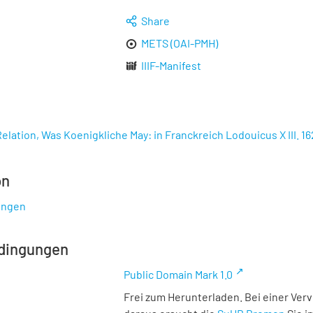
Share
METS (OAI-PMH)
IIIF-Manifest
lation, Was Koenigkliche May: in Franckreich Lodouicus X III. 1629
on
ungen
dingungen
Public Domain Mark 1.0
Frei zum Herunterladen. Bei einer Ver