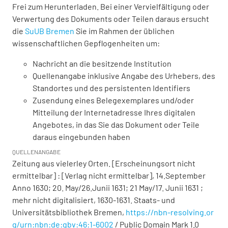
Frei zum Herunterladen. Bei einer Vervielfältigung oder
Verwertung des Dokuments oder Teilen daraus ersucht
die
SuUB Bremen
Sie im Rahmen der üblichen
wissenschaftlichen Gepflogenheiten um:
Nachricht an die besitzende Institution
Quellenangabe inklusive Angabe des Urhebers, des
Standortes und des persistenten Identifiers
Zusendung eines Belegexemplares und/oder
Mitteilung der Internetadresse Ihres digitalen
Angebotes, in das Sie das Dokument oder Teile
daraus eingebunden haben
QUELLENANGABE
Zeitung aus vielerley Orten. [Erscheinungsort nicht
ermittelbar] : [Verlag nicht ermittelbar], 14.September
Anno 1630; 20. May/26.Junii 1631; 21 May/17. Junii 1631 ;
mehr nicht digitalisiert, 1630-1631. Staats- und
Universitätsbibliothek Bremen,
https://nbn-resolving.or
g/urn:nbn:de:gbv:46:1-6002
/ Public Domain Mark 1.0