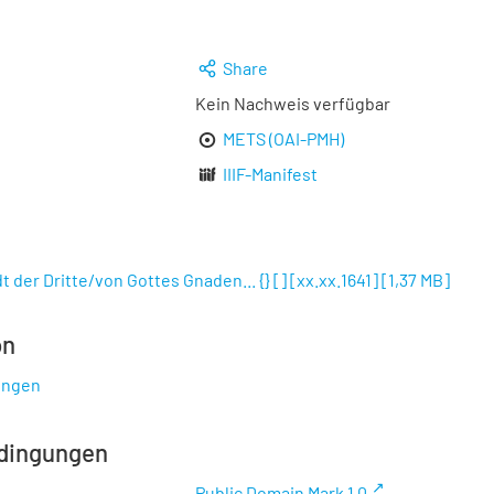
Share
Kein Nachweis verfügbar
METS (OAI-PMH)
IIIF-Manifest
 der Dritte/von Gottes Gnaden... {} [] [xx.xx.1641]
[
1,37 MB
]
on
ungen
dingungen
Public Domain Mark 1.0