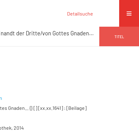
Detailsuche
inandt der Dritte/von Gottes Gnaden...
TITEL
n
es Gnaden... {} [] [xx.xx.1641]
:
[Beilage]
othek, 2014