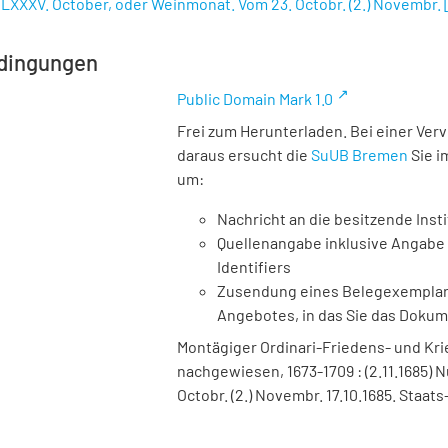
LXXXV. October, oder Weinmonat. Vom 23. Octobr. (2.) Novembr.
dingungen
Public Domain Mark 1.0
Frei zum Herunterladen. Bei einer Ver
daraus ersucht die
SuUB Bremen
Sie i
um:
Nachricht an die besitzende Insti
Quellenangabe inklusive Angabe 
Identifiers
Zusendung eines Belegexemplares
Angebotes, in das Sie das Doku
Montägiger Ordinari-Friedens- und Krieg
nachgewiesen, 1673-1709 : (2.11.1685)
Octobr. (2.) Novembr. 17.10.1685. Staat