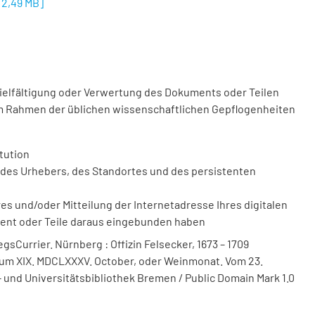
[
2,49 MB
]
vielfältigung oder Verwertung des Dokuments oder Teilen
m Rahmen der üblichen wissenschaftlichen Gepflogenheiten
tution
des Urhebers, des Standortes und des persistenten
 und/oder Mitteilung der Internetadresse Ihres digitalen
ment oder Teile daraus eingebunden haben
sCurrier. Nürnberg : Offizin Felsecker, 1673 – 1709
 Num XIX. MDCLXXXV. October, oder Weinmonat. Vom 23.
s- und Universitätsbibliothek Bremen / Public Domain Mark 1.0