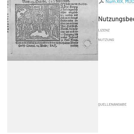
Num XIX. MDC
Nutzungsbe
LIZENZ
NUTZUNG
QUELLENANGABE