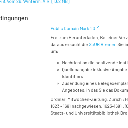
 48. Vom 26. Winterm. A.R.
[
1,62 MB
]
dingungen
Public Domain Mark 1.0
Frei zum Herunterladen. Bei einer Ver
daraus ersucht die
SuUB Bremen
Sie i
um:
Nachricht an die besitzende Insti
Quellenangabe inklusive Angabe 
Identifiers
Zusendung eines Belegexemplares
Angebotes, in das Sie das Doku
Ordinari Mitwochen-Zeitung. Zürich : Hei
1623 - 1681 nachgewiesen, 1623-1681 : (6
Staats- und Universitätsbibliothek Bre