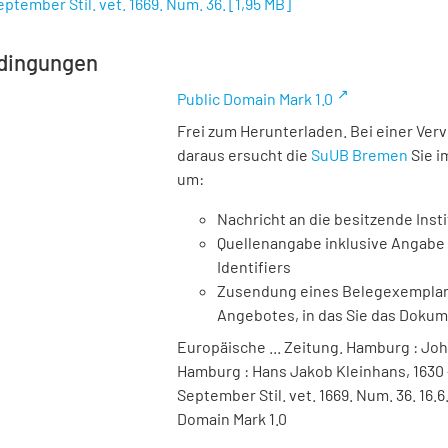
eptember Stil. vet. 1669. Num. 36.
[
1,95 MB
]
dingungen
Public Domain Mark 1.0
Frei zum Herunterladen. Bei einer Ver
daraus ersucht die
SuUB Bremen
Sie i
um:
Nachricht an die besitzende Insti
Quellenangabe inklusive Angabe 
Identifiers
Zusendung eines Belegexemplares
Angebotes, in das Sie das Doku
Europäische ... Zeitung. Hamburg : Joh
Hamburg : Hans Jakob Kleinhans, 1630 - 
September Stil. vet. 1669. Num. 36. 16.
Domain Mark 1.0