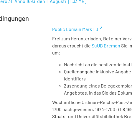
ero 31. Anno 1693. den 1. Augusti.
[
1,33 MB
]
dingungen
Public Domain Mark 1.0
Frei zum Herunterladen. Bei einer Ver
daraus ersucht die
SuUB Bremen
Sie i
um:
Nachricht an die besitzende Insti
Quellenangabe inklusive Angabe 
Identifiers
Zusendung eines Belegexemplares
Angebotes, in das Sie das Doku
Wochentliche Ordinari-Reichs-Post-Ze
1700 nachgewiesen, 1674-1700 : (1.8.1693
Staats- und Universitätsbibliothek Bre