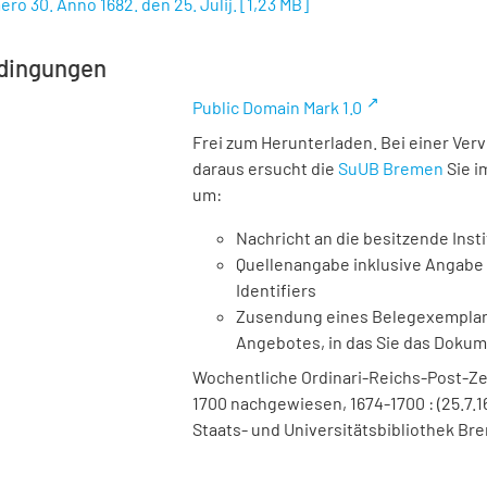
ero 30. Anno 1682. den 25. Julij.
[
1,23 MB
]
dingungen
Public Domain Mark 1.0
Frei zum Herunterladen. Bei einer Ver
daraus ersucht die
SuUB Bremen
Sie i
um:
Nachricht an die besitzende Insti
Quellenangabe inklusive Angabe 
Identifiers
Zusendung eines Belegexemplares
Angebotes, in das Sie das Doku
Wochentliche Ordinari-Reichs-Post-Ze
1700 nachgewiesen, 1674-1700 : (25.7.16
Staats- und Universitätsbibliothek Bre