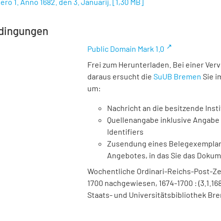
ero 1. Anno 1682. den 3. Januarij.
[
1,30 MB
]
dingungen
Public Domain Mark 1.0
Frei zum Herunterladen. Bei einer Ver
daraus ersucht die
SuUB Bremen
Sie i
um:
Nachricht an die besitzende Insti
Quellenangabe inklusive Angabe 
Identifiers
Zusendung eines Belegexemplares
Angebotes, in das Sie das Doku
Wochentliche Ordinari-Reichs-Post-Ze
1700 nachgewiesen, 1674-1700 : (3.1.1682
Staats- und Universitätsbibliothek Bre