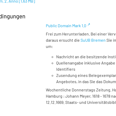
m. 2. Anno
[
1,63 MB
]
dingungen
Public Domain Mark 1.0
Frei zum Herunterladen. Bei einer Ver
daraus ersucht die
SuUB Bremen
Sie i
um:
Nachricht an die besitzende Insti
Quellenangabe inklusive Angabe 
Identifiers
Zusendung eines Belegexemplares
Angebotes, in das Sie das Doku
Wochentliche Donnerstags Zeitung. Ha
Hamburg : Johann Meyer, 1618 - 1678 na
12.12.1669. Staats- und Universitätsbi