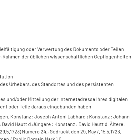
vielfältigung oder Verwertung des Dokuments oder Teilen
m Rahmen der üblichen wissenschaftlichen Gepflogenheiten
tution
des Urhebers, des Standortes und des persistenten
 und/oder Mitteilung der Internetadresse Ihres digitalen
ment oder Teile daraus eingebunden haben
gen. Konstanz : Joseph Antoni Labhard ; Konstanz : Johann
: David Hautt d.Jüngere ; Konstanz : David Hautt d. Ältere,
29.5.1723) Numero 24., Gedruckt den 29. May /. 15.5.1723.
men / Public Domain Mark 1.0