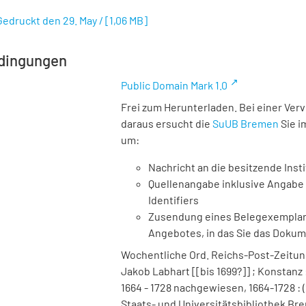
edruckt den 29. May /
[
1,06 MB
]
dingungen
Public Domain Mark 1.0
Frei zum Herunterladen. Bei einer Ver
daraus ersucht die
SuUB Bremen
Sie i
um:
Nachricht an die besitzende Insti
Quellenangabe inklusive Angabe 
Identifiers
Zusendung eines Belegexemplares
Angebotes, in das Sie das Doku
Wochentliche Ord. Reichs-Post-Zeitun
Jakob Labhart [[bis 1699?]] ; Konstanz 
1664 - 1728 nachgewiesen, 1664-1728 : (
Staats- und Universitätsbibliothek Bre