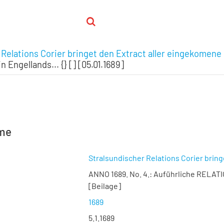
 Relations Corier bringet den Extract aller eingekomene 
Engellands... {} [] [05.01.1689]
hme
Stralsundischer Relations Corier brin
ANNO 1689. No. 4.:
Auführliche RELATION
[Beilage]
1689
5.1.1689