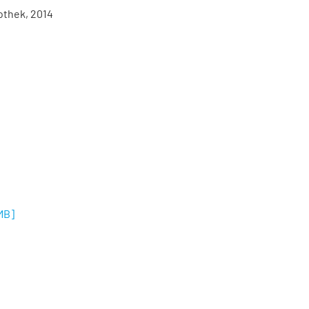
othek, 2014
 MB
]