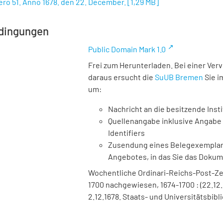
ro 51. Anno 1678. den 22. December.
[
1,29 MB
]
dingungen
Public Domain Mark 1.0
Frei zum Herunterladen. Bei einer Ver
daraus ersucht die
SuUB Bremen
Sie i
um:
Nachricht an die besitzende Insti
Quellenangabe inklusive Angabe 
Identifiers
Zusendung eines Belegexemplares
Angebotes, in das Sie das Doku
Wochentliche Ordinari-Reichs-Post-Ze
1700 nachgewiesen, 1674-1700 : (22.12.
2.12.1678. Staats- und Universitätsbib