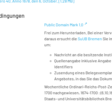
ro 40. Anno 1678. den 6. October.
[
1,28 MB
]
dingungen
Public Domain Mark 1.0
Frei zum Herunterladen. Bei einer Ver
daraus ersucht die
SuUB Bremen
Sie i
um:
Nachricht an die besitzende Insti
Quellenangabe inklusive Angabe 
Identifiers
Zusendung eines Belegexemplares
Angebotes, in das Sie das Doku
Wochentliche Ordinari-Reichs-Post-Ze
1700 nachgewiesen, 1674-1700 : (6.10.16
Staats- und Universitätsbibliothek Bre