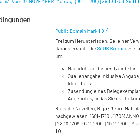
. 93. Vom 19. NOVEMBER. Montag. {06.11.1706} [28.10.1706-26.11.17
dingungen
Public Domain Mark 1.0
Frei zum Herunterladen. Bei einer Ver
daraus ersucht die
SuUB Bremen
Sie i
um:
Nachricht an die besitzende Insti
Quellenangabe inklusive Angabe 
Identifiers
Zusendung eines Belegexemplares
Angebotes, in das Sie das Doku
Rigische Novellen. Riga : Georg Matthia
nachgewiesen, 1681-1710 : (1706) ANNO 
[28.10.1706-26.11.1706] [19.11.1706]. S
1.0