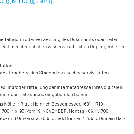
06] [19.11.1706]
[
1,69 MB
]
vielfältigung oder Verwertung des Dokuments oder Teilen
m Rahmen der üblichen wissenschaftlichen Gepflogenheiten
tution
des Urhebers, des Standortes und des persistenten
 und/oder Mitteilung der Internetadresse Ihres digitalen
ment oder Teile daraus eingebunden haben
s Nöller ; Riga : Heinrich Bessemesser, 1681 - 1710
1706. No. 93. Vom 19. NOVEMBER. Montag. {06.11.1706}
taats- und Universitätsbibliothek Bremen / Public Domain Mark