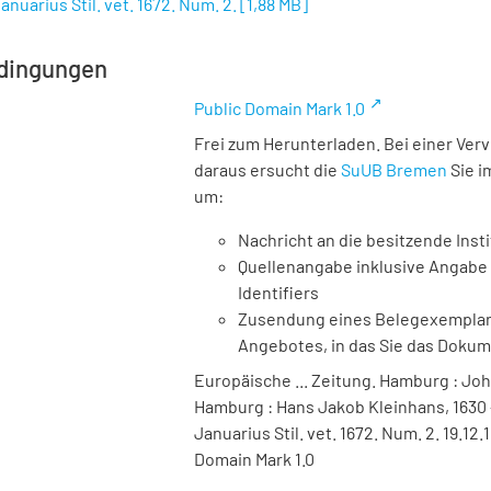
anuarius Stil. vet. 1672. Num. 2.
[
1,88 MB
]
dingungen
Public Domain Mark 1.0
Frei zum Herunterladen. Bei einer Ver
daraus ersucht die
SuUB Bremen
Sie i
um:
Nachricht an die besitzende Insti
Quellenangabe inklusive Angabe 
Identifiers
Zusendung eines Belegexemplares
Angebotes, in das Sie das Doku
Europäische ... Zeitung. Hamburg : Joh
Hamburg : Hans Jakob Kleinhans, 1630 -
Januarius Stil. vet. 1672. Num. 2. 19.12
Domain Mark 1.0