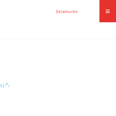
Detailsuche
RL)
: