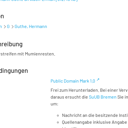
on
n
G
Guthe, Hermann
hreibung
streifen mit Mumienresten.
dingungen
Public Domain Mark 1.0
Frei zum Herunterladen. Bei einer Ver
daraus ersucht die
SuUB Bremen
Sie i
um:
Nachricht an die besitzende Insti
Quellenangabe inklusive Angabe 