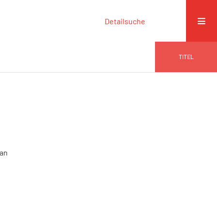
Detailsuche
TITEL
man