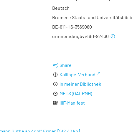
Deutsch
Bremen : Staats- und Universitätsbibli
DE-611-HS-3569080
urn:nbn:de:gbv:46:1-82430
Share
Kalliope-Verbund
In meiner Bibliothek
METS (OAI-PMH)
IIIF-Manifest
rmann Guthe an Adolf Erman
[
512,43 kb
]