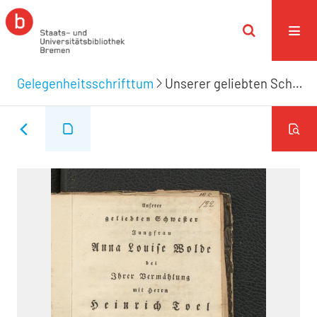
Gelegenheitsschrifttum
Unserer geliebten Schwester Jungfrau Anna Louise Wolde bei Ihrer Vermählung mit Herrn Heinrich Toel den 16. December 1823