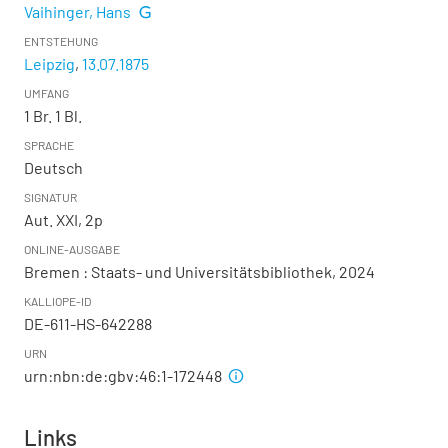
Vaihinger, Hans
ENTSTEHUNG
Leipzig
,
13.07.1875
UMFANG
1 Br. 1 Bl.
SPRACHE
Deutsch
SIGNATUR
Aut. XXI, 2p
ONLINE-AUSGABE
Bremen : Staats- und Universitätsbibliothek, 2024
KALLIOPE-ID
DE-611-HS-642288
URN
urn:nbn:de:gbv:46:1-172448
Links