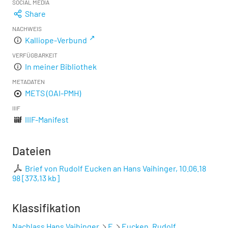
SOCIAL MEDIA
Share
NACHWEIS
Kalliope-Verbund
VERFÜGBARKEIT
In meiner Bibliothek
METADATEN
METS (OAI-PMH)
IIIF
IIIF-Manifest
Dateien
Brief von Rudolf Eucken an Hans Vaihinger, 10.06.18
98
[
373,13 kb
]
Klassifikation
Nachlass Hans Vaihinger
E
Eucken, Rudolf