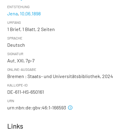
ENTSTEHUNG
Jena
,
10.06.1898
UMFANG
1 Brief, 1 Blatt, 2 Seiten
SPRACHE
Deutsch
SIGNATUR
Aut. XXI, 7p-7
ONLINE-AUSGABE
Bremen : Staats- und Universitätsbibliothek, 2024
KALLIOPE-ID
DE-611-HS-650161
URN
urn:nbn:de:gbv:46:1-166593
Links