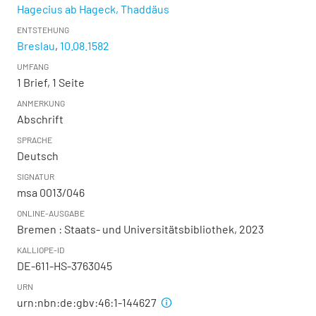
Hagecius ab Hageck, Thaddäus
ENTSTEHUNG
Breslau
,
10.08.1582
UMFANG
1 Brief, 1 Seite
ANMERKUNG
Abschrift
SPRACHE
Deutsch
SIGNATUR
msa 0013/046
ONLINE-AUSGABE
Bremen : Staats- und Universitätsbibliothek, 2023
KALLIOPE-ID
DE-611-HS-3763045
URN
urn:nbn:de:gbv:46:1-144627