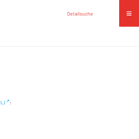
Detailsuche
RL)
: