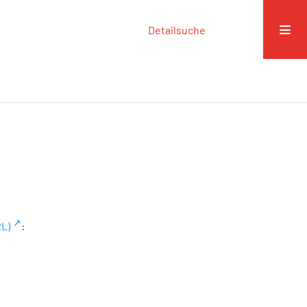
Detailsuche
RL)
: