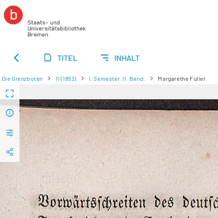
TITEL
INHALT
Die Grenzboten
11 (1852)
I. Semester. II. Band.
Margarethe Fuller.