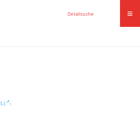
Detailsuche
RL)
: