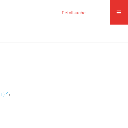
Detailsuche
RL)
: