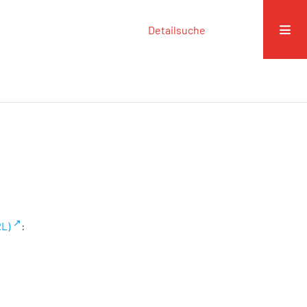
Detailsuche
RL)
: