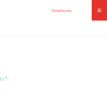
Detailsuche
RL)
: