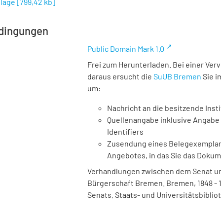
nlage
[
799,42 kb
]
dingungen
Public Domain Mark 1.0
Frei zum Herunterladen. Bei einer Ver
daraus ersucht die
SuUB Bremen
Sie i
um:
Nachricht an die besitzende Insti
Quellenangabe inklusive Angabe 
Identifiers
Zusendung eines Belegexemplares
Angebotes, in das Sie das Doku
Verhandlungen zwischen dem Senat und
Bürgerschaft Bremen. Bremen, 1848 - 193
Senats. Staats- und Universitätsbiblio