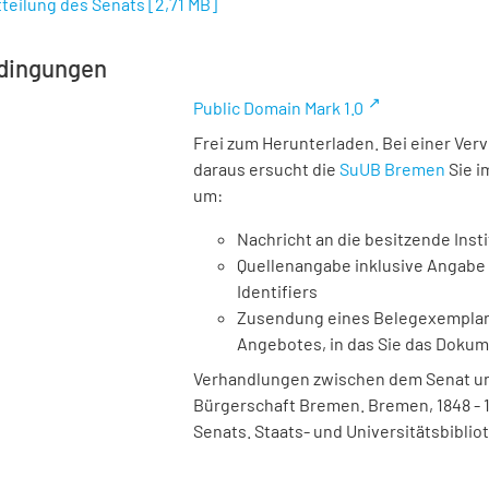
itteilung des Senats
[
2,71 MB
]
dingungen
Public Domain Mark 1.0
Frei zum Herunterladen. Bei einer Ver
daraus ersucht die
SuUB Bremen
Sie i
um:
Nachricht an die besitzende Insti
Quellenangabe inklusive Angabe 
Identifiers
Zusendung eines Belegexemplares
Angebotes, in das Sie das Doku
Verhandlungen zwischen dem Senat und
Bürgerschaft Bremen. Bremen, 1848 - 193
Senats. Staats- und Universitätsbiblio