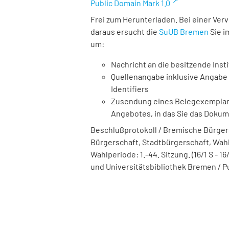
Public Domain Mark 1.0
Frei zum Herunterladen. Bei einer Ver
daraus ersucht die
SuUB Bremen
Sie i
um:
Nachricht an die besitzende Insti
Quellenangabe inklusive Angabe 
Identifiers
Zusendung eines Belegexemplares
Angebotes, in das Sie das Doku
Beschlußprotokoll / Bremische Bürger
Bürgerschaft, Stadtbürgerschaft, Wahlpe
Wahlperiode: 1.-44. Sitzung. (16/1 S - 16
und Universitätsbibliothek Bremen / P