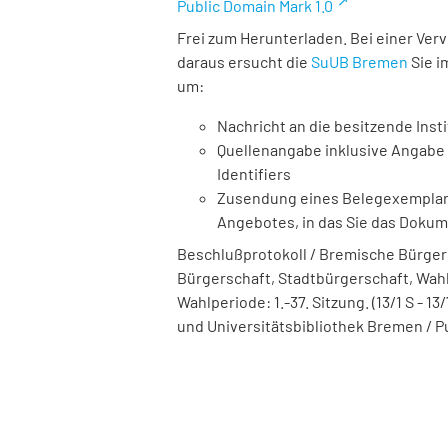
Public Domain Mark 1.0
Frei zum Herunterladen. Bei einer Ver
daraus ersucht die
SuUB Bremen
Sie i
um:
Nachricht an die besitzende Insti
Quellenangabe inklusive Angabe 
Identifiers
Zusendung eines Belegexemplares
Angebotes, in das Sie das Doku
Beschlußprotokoll / Bremische Bürger
Bürgerschaft, Stadtbürgerschaft, Wahlper
Wahlperiode: 1.-37. Sitzung. (13/1 S - 13/
und Universitätsbibliothek Bremen / P